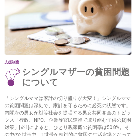
支援制度
シングルマザーの貧困問題
について
「シングルママは家計の切り盛りが大変！」シングルママ
の貧困問題は深刻で、家計を守るために必死の状態です。
内閣府の男女が対等社会を提唱する男女共同参画のトピッ
クス「行政、NPO、企業等官民連携で取り組む子供の貧困
対策」[※1]によると、ひとり親家庭の貧困率は50.8%。そ
の中の2世帯中、1世帯が相対的に貧困の生活水準となって