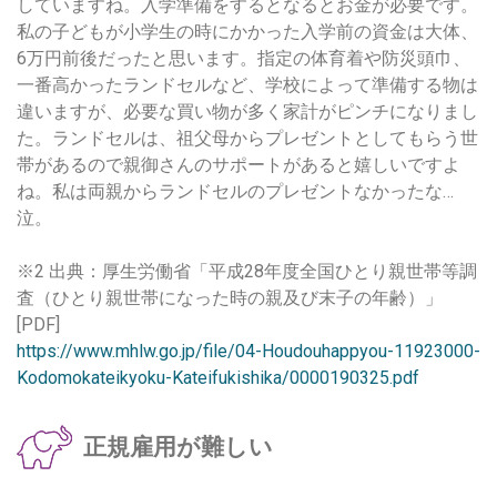
していますね。入学準備をするとなるとお金が必要です。
私の子どもが小学生の時にかかった入学前の資金は大体、
6万円前後だったと思います。指定の体育着や防災頭巾、
一番高かったランドセルなど、学校によって準備する物は
違いますが、必要な買い物が多く家計がピンチになりまし
た。ランドセルは、祖父母からプレゼントとしてもらう世
帯があるので親御さんのサポートがあると嬉しいですよ
ね。私は両親からランドセルのプレゼントなかったな…
泣。
※2 出典：厚生労働省「平成28年度全国ひとり親世帯等調
査（ひとり親世帯になった時の親及び末子の年齢）」
[PDF]
https://www.mhlw.go.jp/file/04-Houdouhappyou-11923000-
Kodomokateikyoku-Kateifukishika/0000190325.pdf
正規雇用が難しい