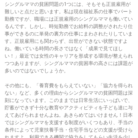
シングルママの貧困問題の1つには、そもそも正規雇用が
難しいと点だと思います。私は現在福祉系の仕事でパート
勤務ですが、職場には正規雇用のシングルママも働いてい
るんです。しかし、時短勤務でお給料の調整がされたり仕
事ができるのに単発の裏方の仕事にまわされたりしていま
す。正規雇用にも関わらず、出世ができない状態ですよ
ね。働いている時間の長さではなく「成果で見てほし
い！」最近では女性のキャリアを形成する環境が整えられ
つつありますが、シングルママの貧困率の高さには課題が
多いのではないでしょうか。
その他にも、「養育費をもらえていない」「協力を得られ
ない」など、多くの理由からシングルママの貧困問題は深
刻になっています。このままでは日常生活にいっぱいで、
貯蓄ができず十分な教育やアクティビティを子ども達に与
えてあげられませんよね。あきらめてはいけません！日本
ではシングルママを支援する制度がいくつもあり、手当の
条件によって児童扶養手当・住宅手当などの支援が受けら
れますよ。利用できる機関で協力をしてもらい生活を少し