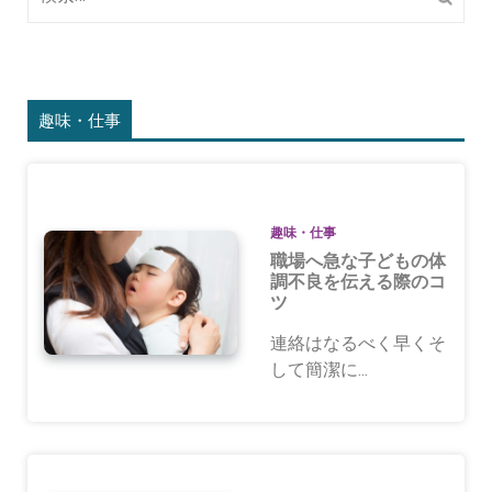
索:
ゲ
ー
シ
趣味・仕事
ョ
ン
趣味・仕事
職場へ急な子どもの体
調不良を伝える際のコ
ツ
連絡はなるべく早くそ
して簡潔に...