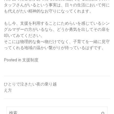
タッフさんがいるという事実は、日々の生活において何に
も代えがたい精神的なお守りになってくれます。
もし今、支援を利用することにためらいを感じているシン
グルマザーの方がいるなら、どうか勇気を出してその扉を
叩いてみてください。
そこには物理的な食べ物だけでなく、子育てを一緒に見守
ってくれる地域の温かい繋がりが待っているはずです。
Posted in
支援制度
ひとりで泣きたい夜の乗り越
投
え方
稿
ナ
検
ビ