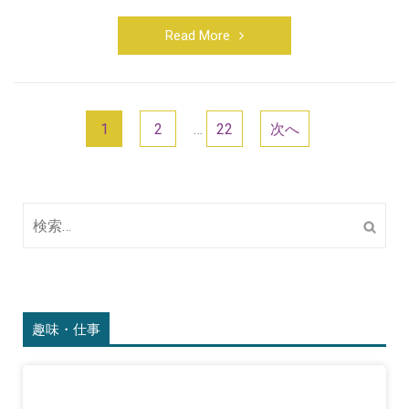
Read More
投
1
2
…
22
次へ
稿
ナ
検
ビ
索:
ゲ
ー
シ
趣味・仕事
ョ
ン