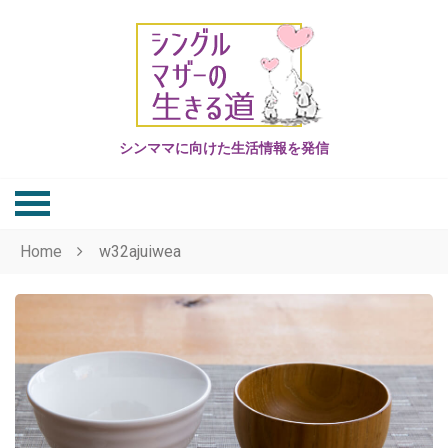
Skip
to
content
シンママに向けた生活情報を発信
Home
w32ajuiwea