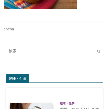
cocoa
投
稿
ナ
検
索:
ビ
ゲ
ー
趣味・仕事
シ
ョ
ン
趣味・仕事