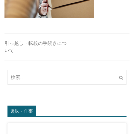
引っ越し・転校の手続きにつ
投
いて
稿
ナ
検
ビ
索:
ゲ
ー
シ
趣味・仕事
ョ
ン